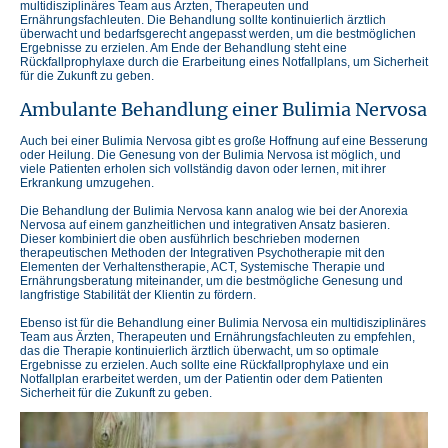
multidisziplinäres Team aus Ärzten, Therapeuten und
Ernährungsfachleuten. Die Behandlung sollte kontinuierlich ärztlich
überwacht und bedarfsgerecht angepasst werden, um die bestmöglichen
Ergebnisse zu erzielen. Am Ende der Behandlung steht eine
Rückfallprophylaxe durch die Erarbeitung eines Notfallplans, um Sicherheit
für die Zukunft zu geben.
Ambulante Behandlung einer Bulimia Nervosa
Auch bei einer Bulimia Nervosa gibt es große Hoffnung auf eine Besserung
oder Heilung. Die Genesung von der Bulimia Nervosa ist möglich, und
viele Patienten erholen sich vollständig davon oder lernen, mit ihrer
Erkrankung umzugehen.
Die Behandlung der Bulimia Nervosa
kann analog wie bei der Anorexia
Nervosa auf einem ganzheitlichen und integrativen Ansatz basieren.
Dieser kombiniert die oben ausführlich beschrieben modernen
therapeutischen Methoden der Integrativen Psychotherapie mit den
Elementen der Verhaltenstherapie, ACT, Systemische Therapie und
Ernährungsberatung miteinander, um die bestmögliche Genesung und
langfristige Stabilität der Klientin zu fördern.
Ebenso ist für die Behandlung einer Bulimia Nervosa ein multidisziplinäres
Team aus Ärzten, Therapeuten und Ernährungsfachleuten zu empfehlen,
das die Therapie kontinuierlich ärztlich überwacht, um so optimale
Ergebnisse zu erzielen. Auch sollte eine Rückfallprophylaxe und ein
Notfallplan erarbeitet werden, um der Patientin oder dem Patienten
Sicherheit für die Zukunft zu geben.