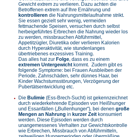
Gewicht extrem zu verlieren. Dazu achten die
Betroffenen extrem auf Ihre Ernährung und
kontrollieren
die Nahrungsmittelaufnahme strikt.
Sie essen gezielt sehr wenig, vermeiden
fettmachende Speisen, versuchen durch selbst
herbeigeführtes Erbrechen die Nahrung wieder los
zu werden, missbrauchen Abführmittel,
Appetitzügler, Diuretika oder verlieren Kalorien
durch Hyperaktivität, wie stundenlanges
übertriebenes exzessives Training.
Das alles hat zur
Folge
, dass es zu einem
extremen Untergewicht
kommt. Zudem gibt es
folgende Symptome: bei Frauen Ausbleiben der
Periode, Zahnschäden, sehr dünnes Haar, bei
Kinder Wachstumsstörungen, Verzögerung der
Pubertätsentwicklung etc.
Die
Bulimie
(Ess-Brech-Sucht) ist gekennzeichnet
durch wiederkehrende Episoden von Heißhunger
und Essanfällen („Bullenhunger“), bei denen
große
Mengen an Nahrung
in
kurzer Zeit
konsumiert
werden. Diese Episoden werden durch
unangemessenes Verhalten zur Gewichtskontrolle
wie Erbrechen, Missbrauch von Abführmitteln,
zeitweiligen Hungerperioden oder übermäßige