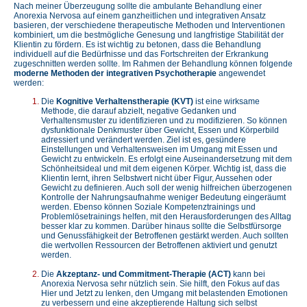
Nach meiner Überzeugung sollte die ambulante Behandlung einer
Anorexia Nervosa auf einem ganzheitlichen und integrativen Ansatz
basieren, der verschiedene therapeutische Methoden und Interventionen
kombiniert, um die bestmögliche Genesung und langfristige Stabilität der
Klientin zu fördern. Es ist wichtig zu betonen, dass die Behandlung
individuell auf die Bedürfnisse und das Fortschreiten der Erkrankung
zugeschnitten werden sollte. Im Rahmen der Behandlung können folgende
moderne Methoden der integrativen Psychotherapie
angewendet
werden:
Die
Kognitive Verhaltenstherapie (KVT)
ist eine wirksame
Methode, die darauf abzielt, negative Gedanken und
Verhaltensmuster zu identifizieren und zu modifizieren. So können
dysfunktionale Denkmuster über Gewicht, Essen und Körperbild
adressiert und verändert werden. Ziel ist es, gesündere
Einstellungen und Verhaltensweisen im Umgang mit Essen und
Gewicht zu entwickeln. Es erfolgt eine Auseinandersetzung mit dem
Schönheitsideal und mit dem eigenen Körper. Wichtig ist, dass die
Klientin lernt, ihren Selbstwert nicht über Figur, Aussehen oder
Gewicht zu definieren. Auch soll der wenig hilfreichen überzogenen
Kontrolle der Nahrungsaufnahme weniger Bedeutung eingeräumt
werden. Ebenso können Soziale Kompetenztrainings und
Problemlösetrainings helfen, mit den Herausforderungen des Alltag
besser klar zu kommen. Darüber hinaus sollte die Selbstfürsorge
und Genussfähigkeit der Betroffenen gestärkt werden. Auch sollten
die wertvollen Ressourcen der Betroffenen aktiviert und genutzt
werden.
Die
Akzeptanz- und Commitment-Therapie (ACT)
kann bei
Anorexia Nervosa sehr nützlich sein. Sie hilft, den Fokus auf das
Hier und Jetzt zu lenken, den Umgang mit belastenden Emotionen
zu verbessern und eine akzeptierende Haltung sich selbst