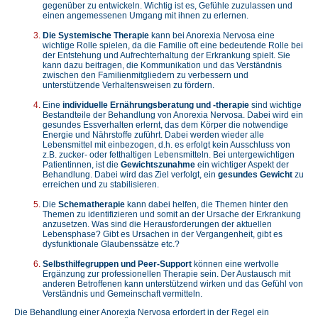
gegenüber zu entwickeln. Wichtig ist es, Gefühle zuzulassen und
einen angemessenen Umgang mit ihnen zu erlernen.
Die Systemische Therapie
kann bei Anorexia Nervosa eine
wichtige Rolle spielen, da die Familie oft eine bedeutende Rolle bei
der Entstehung und Aufrechterhaltung der Erkrankung spielt. Sie
kann dazu beitragen, die Kommunikation und das Verständnis
zwischen den Familienmitgliedern zu verbessern und
unterstützende Verhaltensweisen zu fördern.
Eine
individuelle Ernährungsberatung und -therapie
sind wichtige
Bestandteile der Behandlung von Anorexia Nervosa. Dabei wird ein
gesundes Essverhalten erlernt, das dem Körper die notwendige
Energie und Nährstoffe zuführt. Dabei werden wieder alle
Lebensmittel mit einbezogen, d.h. es erfolgt kein Ausschluss von
z.B. zucker- oder fetthaltigen Lebensmitteln. Bei untergewichtigen
Patientinnen, ist die
Gewichtszunahme
ein wichtiger Aspekt der
Behandlung. Dabei wird das Ziel verfolgt, ein
gesundes Gewicht
zu
erreichen und zu stabilisieren.
Die
Schematherapie
kann dabei helfen, die Themen hinter den
Themen zu identifizieren und somit an der Ursache der Erkrankung
anzusetzen. Was sind die Herausforderungen der aktuellen
Lebensphase? Gibt es Ursachen in der Vergangenheit, gibt es
dysfunktionale Glaubenssätze etc.?
Selbsthilfegruppen und Peer-Support
können eine wertvolle
Ergänzung zur professionellen Therapie sein. Der Austausch mit
anderen Betroffenen kann unterstützend wirken und das Gefühl von
Verständnis und Gemeinschaft vermitteln.
Die Behandlung einer Anorexia Nervosa erfordert in der Regel ein