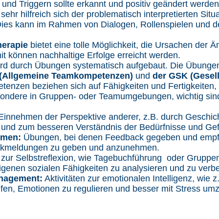
und Triggern sollte erkannt und positiv geändert werde
 sehr hilfreich sich der problematisch interpretierten Situa
Dies kann im Rahmen von Dialogen, Rollenspielen und d
herapie
bietet eine tolle Möglichkeit, die Ursachen der Ä
mit können nachhaltige Erfolge erreicht werden.
ird durch Übungen systematisch aufgebaut. Die Übun
(Allgemeine Teamkompetenzen)
und
der GSK (Gesell
tenzen beziehen sich auf Fähigkeiten und Fertigkeiten,
ondere in Gruppen- oder Teamumgebungen, wichtig sin
Einnehmen der Perspektive anderer, z.B. durch Geschic
e und zum besseren Verständnis der Bedürfnisse und Gef
hmen:
Übungen, bei denen Feedback gegeben und empfa
Rückmeldungen zu geben und anzunehmen.
ur Selbstreflexion, wie Tagebuchführung oder Gruppend
igenen sozialen Fähigkeiten zu analysieren und zu verb
nagement:
Aktivitäten zur emotionalen Intelligenz, wie
fen, Emotionen zu regulieren und besser mit Stress um