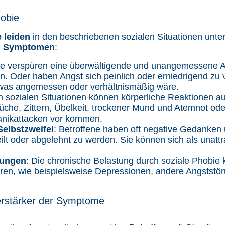
obie
e leiden
in den beschriebenen sozialen Situationen unte
en Symptomen
:
ene verspüren eine überwältigende und unangemessene An
en. Oder haben Angst sich peinlich oder erniedrigend zu 
 was angemessen oder verhältnismäßig wäre.
In sozialen Situationen können körperliche Reaktionen auf
he, Zittern, Übelkeit, trockener Mund und Atemnot oder
nikattacken vor kommen.
elbstzweifel
: Betroffene haben oft negative Gedanken 
ilt oder abgelehnt zu werden. Sie können sich als unatt
kungen
: Die chronische Belastung durch soziale Phobie 
en, wie beispielsweise Depressionen, andere Angststö
erstärker der Symptome