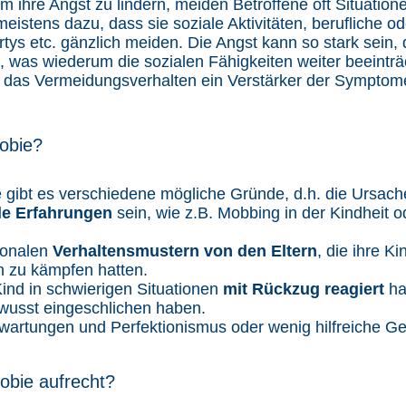
Um ihre Angst zu lindern, meiden Betroffene oft Situation
meistens dazu, dass sie soziale Aktivitäten, berufliche 
Partys etc. gänzlich meiden. Die Angst kann so stark sein
, was wiederum die sozialen Fähigkeiten weiter beeinträ
rd das Vermeidungsverhalten ein Verstärker der Symptom
hobie?
 gibt es verschiedene mögliche Gründe, d.h. die Ursachen
ale Erfahrungen
sein, wie z.B. Mobbing in der Kindheit 
ionalen
Verhaltensmustern von den Eltern
, die ihre Ki
en zu kämpfen hatten.
ind in schwierigen Situationen
mit Rückzug reagiert
ha
wusst eingeschlichen haben.
artungen und Perfektionismus oder wenig hilfreiche Ge
hobie aufrecht?