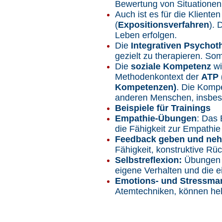
Bewertung von Situationen 
Auch ist es für die Klienten
(
Expositionsverfahren
). 
Leben erfolgen.
Die
Integrativen Psychot
gezielt zu therapieren. So
Die
soziale Kompetenz
w
Methodenkontext der
ATP 
Kompetenzen)
. Die Kompe
anderen Menschen, insbes
Beispiele für Trainings
Empathie-Übungen
: Das 
die Fähigkeit zur Empathi
Feedback geben und ne
Fähigkeit, konstruktive 
Selbstreflexion:
Übungen z
eigene Verhalten und die e
Emotions- und Stressma
Atemtechniken, können hel