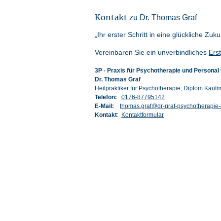
Kontakt
zu Dr. Thomas Graf
„Ihr erster Schritt in eine glückliche Zukun
Vereinbaren Sie ein unverbindliches
Ers
3P - Praxis für Psychotherapie und Personal
Dr. Thomas Graf
Heilpraktiker für Psychotherapie, Diplom Kauf
Telefon:
0176-87795142
E-Mail:
thomas.graf@dr-graf-psychotherapie
Kontakt
:
Kontaktformular
Home
Über mich / Praxis
Behandlungsspektrum
Mutmacher für Psychos