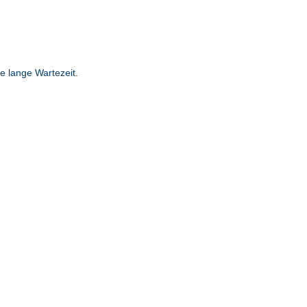
e lange Wartezeit.
Kontakt und Termine
Kosten / Abrechnung