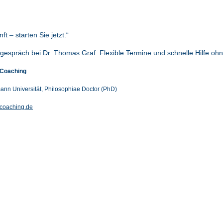
ft – starten Sie jetzt.“
tgespräch
bei Dr. Thomas Graf. Flexible Termine und schnelle Hilfe ohn
 Coaching
mann Universität, Philosophiae Doctor (PhD)
-coaching.de
Psychotherapie
Paartherapie
Personal Coaching
FAQ
© Urheberrecht. Alle Rechte vorbehalten.