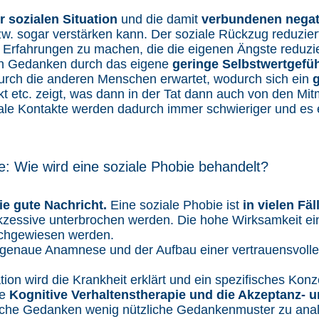
 sozialen Situation
und die damit
verbundenen negat
bzw. sogar verstärken kann. Der soziale Rückzug reduzier
e Erfahrungen zu machen, die die eigenen Ängste reduzi
en Gedanken durch das eigene
geringe Selbstwertgefü
urch die anderen Menschen erwartet, wodurch sich ein
kt etc. zeigt, was dann in der Tat dann auch von den Mi
e Kontakte werden dadurch immer schwieriger und es e
: Wie wird eine soziale Phobie behandelt?
ie gute Nachricht.
Eine soziale Phobie ist
in vielen Fä
ukzessive unterbrochen werden. Die hohe Wirksamkeit e
achgewiesen werden.
ne genaue Anamnese und der Aufbau einer vertrauensvoll
n wird die Krankheit erklärt und ein spezifisches Konze
ie
Kognitive Verhaltenstherapie und die Akzeptanz-
che Gedanken wenig nützliche Gedankenmuster zu analy