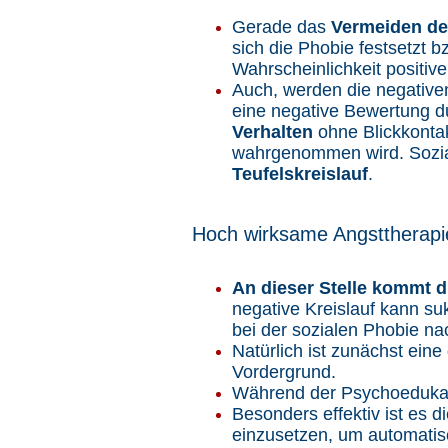
Gerade das
Vermeiden der
sich die Phobie festsetzt 
Wahrscheinlichkeit positiv
Auch, werden die negativ
eine negative Bewertung d
Verhalten
ohne Blickkonta
wahrgenommen wird. Sozial
Teufelskreislauf
.
Hoch wirksame Angsttherapie
An dieser Stelle kommt d
negative Kreislauf kann s
bei der sozialen Phobie n
Natürlich ist zunächst ei
Vordergrund.
Während der Psychoedukatio
Besonders effektiv ist es d
einzusetzen, um
automatis